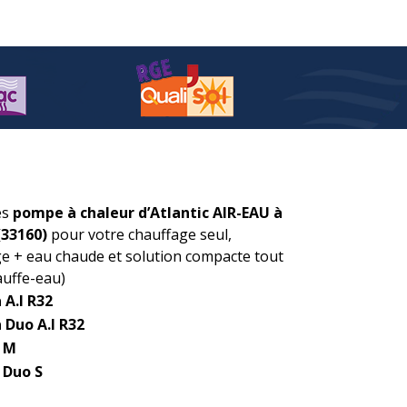
es
pompe à chaleur d’Atlantic AIR-EAU à
(33160)
pour votre chauffage seul,
ge + eau chaude et solution compacte tout
auffe-eau)
 A.I R32
 Duo A.I R32
a M
 Duo S