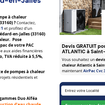
rd-en-Jalles
ompe à chaleur
33160) ?
Contactez,
.11
et profitez d’un
édard-en-Jalles (33160)
aleur. Pose
lipac de votre PAC
Devis GRATUIT pour
ble aux aides financières
ATLANTIC à
Saint
o, TVA réduite à 5,5%,
Vous souhaitez un
devis
chaleur Atlantic à Sai
maintenant
AirPac Cvc 
 de pompes à chaleur
ojets résidentiels et
c gammes Duo Alféa
duction d’eau chaude