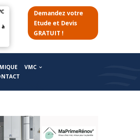
VC
Demandez votre
Etude et Devis
 à
GRATUIT !
MIQUE
VMC
ONTACT