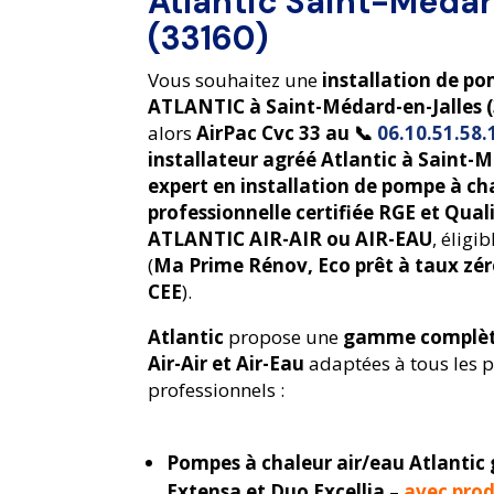
Atlantic Saint-Méda
(33160)
Vous souhaitez une
installation de p
ATLANTIC à Saint-Médard-en-Jalles (
alors
AirPac Cvc 33 au 📞
06.10.51.58
installateur agréé Atlantic à Saint-M
expert en installation de pompe à ch
professionnelle certifiée RGE et Qua
ATLANTIC AIR-AIR ou AIR-EAU
, éligi
(
Ma Prime Rénov, Eco prêt à taux zér
CEE
).
Atlantic
propose une
gamme complète
Air-Air et Air-Eau
adaptées à tous les pr
professionnels :
Pompes à chaleur air/eau Atlanti
Extensa et Duo Excellia
–
avec pro