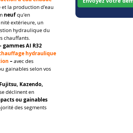
Envoyez votre dem
e et la production d’eau
en
neuf
qu’en
unité extérieure, un
gestion hydraulique du
s chauffants.
 –
gammes AI R32
 chauffage hydraulique
tion
–
avec des
ou gainables selon vos
Fujitsu, Kazendo,
se déclinent en
mpacts ou gainables
majorité des segments