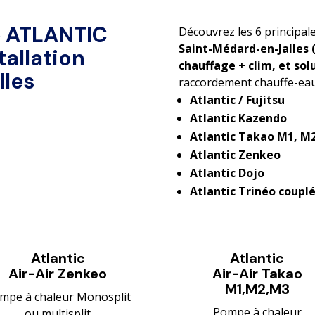
e ATLANTIC
Découvrez les 6 principal
Saint-Médard-en-Jalles 
tallation
chauffage + clim, et sol
les
raccordement chauffe-ea
Atlantic / Fujitsu
Atlantic Kazendo
Atlantic Takao M1, M
Atlantic Zenkeo
Atlantic Dojo
Atlantic Trinéo coup
Atlantic
Atlantic
Air-Air Zenkeo
Air-Air Takao
M1,M2,M3
mpe à chaleur Monosplit
Pompe à chaleur
ou multisplit